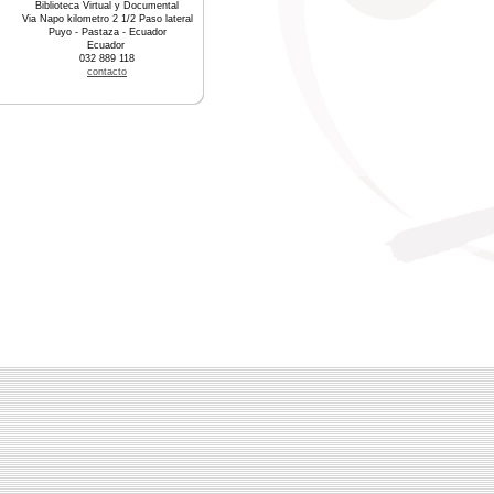
Biblioteca Virtual y Documental
Via Napo kilometro 2 1/2 Paso lateral
Puyo - Pastaza - Ecuador
Ecuador
032 889 118
contacto