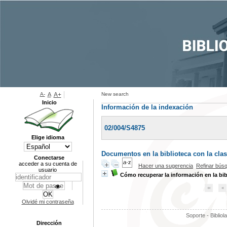
A-
A
A+
New search
Inicio
Información de la indexación
02/004/S4875
Elige idioma
Documentos en la biblioteca con la clas
Conectarse
acceder a su cuenta de
Hacer una sugerencia
Refinar bús
usuario
Cómo recuperar la información en la bib
Olvidé mi contraseña
Soporte - Bibliol
Dirección