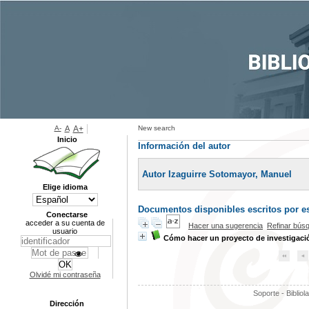
A-
A
A+
New search
Inicio
Información del autor
Autor Izaguirre Sotomayor, Manuel
Elige idioma
Documentos disponibles escritos por es
Conectarse
acceder a su cuenta de
Hacer una sugerencia
Refinar bús
usuario
Cómo hacer un proyecto de investigaci
Olvidé mi contraseña
Soporte - Bibliol
Dirección