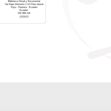
Biblioteca Virtual y Documental
Via Napo kilometro 2 1/2 Paso lateral
Puyo - Pastaza - Ecuador
Ecuador
032 889 118
contacto