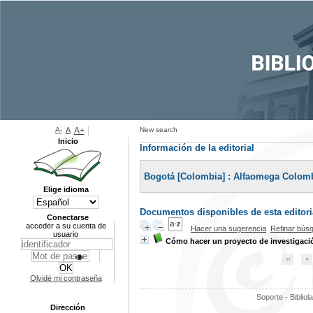
A-
A
A+
New search
Inicio
Información de la editorial
Bogotá [Colombia] : Alfaomega Colomb
Elige idioma
Documentos disponibles de esta editoria
Conectarse
acceder a su cuenta de
Hacer una sugerencia
Refinar bús
usuario
Cómo hacer un proyecto de investigaci
Olvidé mi contraseña
Soporte - Bibliol
Dirección