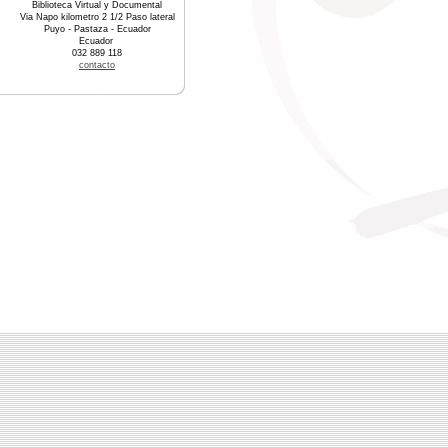
Biblioteca Virtual y Documental
Via Napo kilometro 2 1/2 Paso lateral
Puyo - Pastaza - Ecuador
Ecuador
032 889 118
contacto