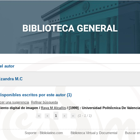
el autor
izandra M.C
sponibles escritos por este autor (
1
)
cer una sugerencia
Refinar búsqueda
ento digital de imagen
/
Raya M Alcañis
/ [1999] : Universidad Politécnica De Valencia
1
(1 - 1 / 1)
Soporte - Bibliolatino.com
Biblioteca Virtual y Documental
Buscar e