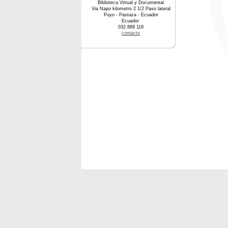
Biblioteca Virtual y Documental
Via Napo kilometro 2 1/2 Paso lateral
Puyo - Pastaza - Ecuador
Ecuador
032 889 118
contacto