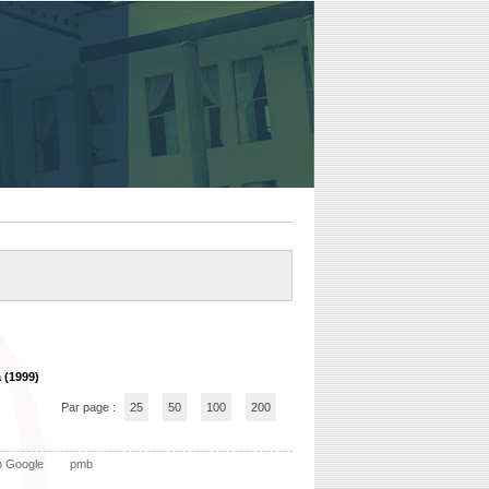
 (1999)
Par page :
25
50
100
200
n Google
pmb