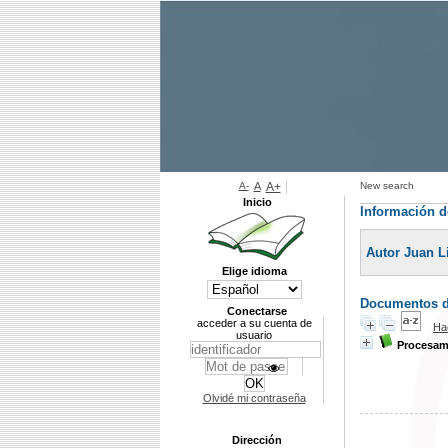
A-
A
A+
New search
Inicio
Información d
Autor Juan L
Elige idioma
Documentos di
Conectarse
acceder a su cuenta de
Ha
usuario
Procesami
Olvidé mi contraseña
Dirección