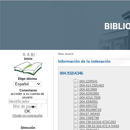
A-
A
A+
New search
Inicio
Información de la indexación
004.932/A346
Elige idioma
004.22/R541
004.414.23/G463
004.42/J899
Conectarse
004.42/R2881
acceder a su cuenta de
usuario
004.421/L7939
004.43/M351
004.43/V722
004.451/M9719
004.67 /A5443
Olvidé mi contraseña
004.728/E798
004.738.52/316.472/C263
004.738.52:316.472.4 /V443
Dirección