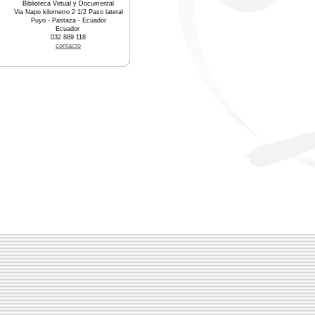
Biblioteca Virtual y Documental
Via Napo kilometro 2 1/2 Paso lateral
Puyo - Pastaza - Ecuador
Ecuador
032 889 118
contacto