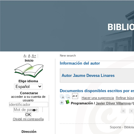
A-
A
A+
New search
Inicio
Información del autor
Autor Jaume Devesa Linares
Elige idioma
Documentos disponibles escritos por es
Conectarse
acceder a su cuenta de
Hacer una sugerencia
Refinar bús
usuario
Programación
/
Javier Oliver Villarroya
/ 
Olvidé mi contraseña
Soporte - Bibliol
Dirección