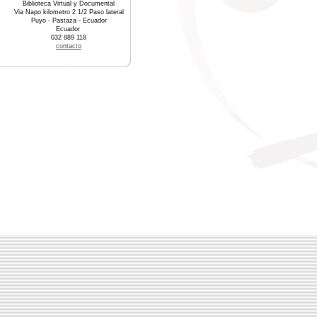
Biblioteca Virtual y Documental
Via Napo kilometro 2 1/2 Paso lateral
Puyo - Pastaza - Ecuador
Ecuador
032 889 118
contacto