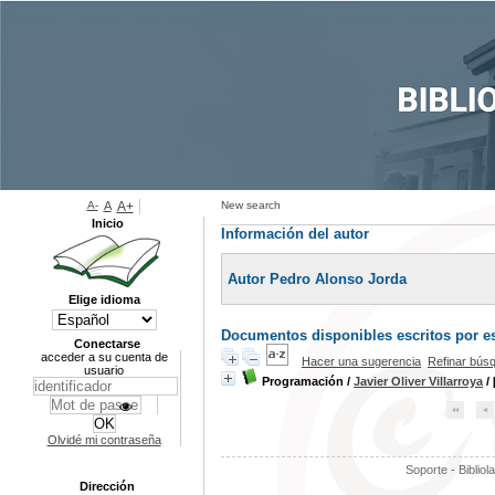
A-
A
A+
New search
Inicio
Información del autor
Autor Pedro Alonso Jorda
Elige idioma
Documentos disponibles escritos por es
Conectarse
acceder a su cuenta de
Hacer una sugerencia
Refinar bús
usuario
Programación
/
Javier Oliver Villarroya
/ 
Olvidé mi contraseña
Soporte - Bibliol
Dirección