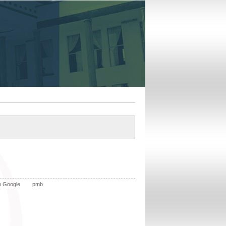
n Google
pmb