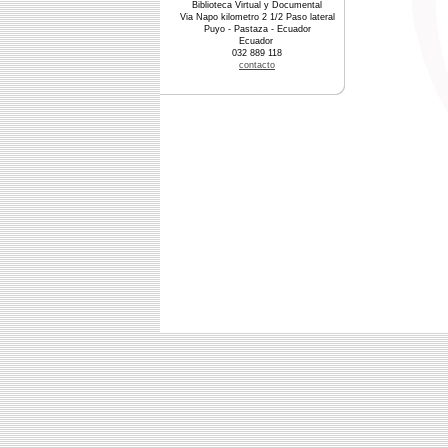
Biblioteca Virtual y Documental
Via Napo kilometro 2 1/2 Paso lateral
Puyo - Pastaza - Ecuador
Ecuador
032 889 118
contacto