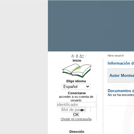
A-
A
A+
New search
Inicio
Información d
Autor Montse
Elige idioma
Documentos di
Conectarse
No se ha encontr
acceder a su cuenta de
usuario
Olvidé mi contraseña
Dirección