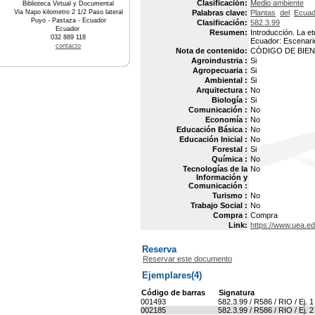
Clasificación:
Medio ambiente
Biblioteca Virtual y Documental
Via Napo kilometro 2 1/2 Paso lateral
Palabras clave:
Plantas
del
Ecuad
Puyo - Pastaza - Ecuador
Clasificación:
582.3.99
Ecuador
Resumen:
Introducción. La e
032 889 118
Ecuador: Escenario
contacto
Nota de contenido:
CÓDIGO DE BIEN 
Agroindustria :
Si
Agropecuaria :
Si
Ambiental :
Si
Arquitectura :
No
Biología :
Si
Comunicación :
No
Economía :
No
Educación Básica :
No
Educación Inicial :
No
Forestal :
Si
Química :
No
Tecnologías de la
No
Información y
Comunicación :
Turismo :
No
Trabajo Social :
No
Compra :
Compra
Link:
https://www.uea.e
Reserva
Reservar este documento
Ejemplares(4)
Código de barras
Signatura
001493
582.3.99 / R586 / RIO / Ej. 1
002185
582.3.99 / R586 / RIO / Ej. 2