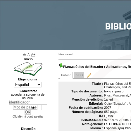
A-
A
A+
New search
Inicio
Plantas útiles del Ecuador : Aplicaciones, R
Público
ISBD
Elige idioma
Título :
Plantas útiles del 
Challenges, and P
Conectarse
Tipo de documento:
texto impreso
acceder a su cuenta de
Autores:
Ríos, Montserrat
, 
usuario
Mención de edición:
1a. ed
Editorial:
Quito [Ecuador] : 
Fecha de publicación:
2007
Número de páginas:
652 págs.
Il.:
il., tbls.
Olvidé mi contraseña
ISBN/ISSN/DL:
978-9978-22-684-
Nota general:
ES COBRADO PO
Idioma :
Español (
spa
)
Idio
Dirección