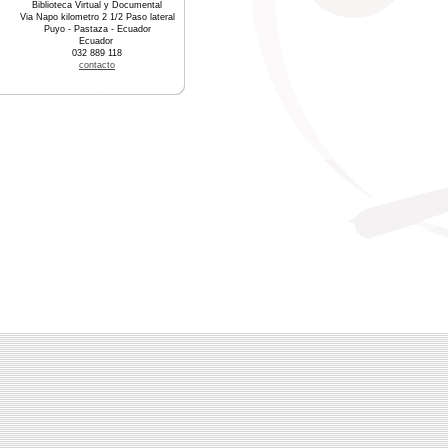
Biblioteca Virtual y Documental
Via Napo kilometro 2 1/2 Paso lateral
Puyo - Pastaza - Ecuador
Ecuador
032 889 118
contacto