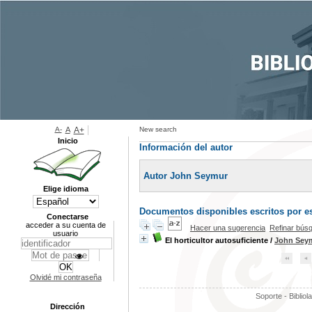
A-
A
A+
New search
Inicio
Información del autor
Autor John Seymur
Elige idioma
Documentos disponibles escritos por es
Conectarse
acceder a su cuenta de
Hacer una sugerencia
Refinar bús
usuario
El horticultor autosuficiente
/
John Sey
Olvidé mi contraseña
Soporte - Bibliol
Dirección