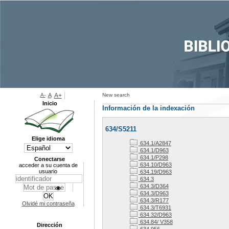
A-
A
A+
New search
Inicio
Información de la indexación
634/S5211
Elige idioma
634.1/A2847
634.1/D963
634.1/P298
Conectarse
634.10/D963
acceder a su cuenta de
usuario
634.19/D963
634.3
634.3/D364
634.3/D963
634.3/R177
Olvidé mi contraseña
634.3/T6931
634.32/D963
634.84/ V358
Dirección