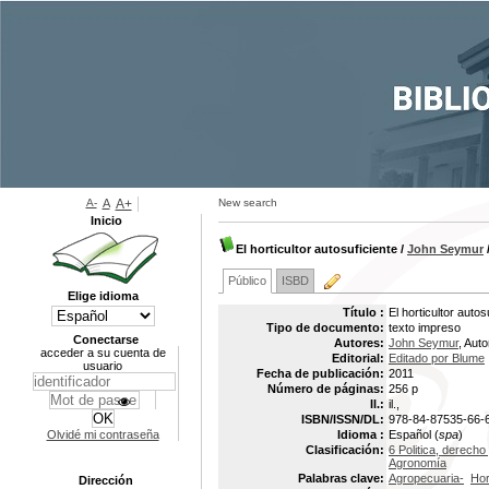
A-
A
A+
New search
Inicio
El horticultor autosuficiente
/
John Seymur
Público
ISBD
Elige idioma
Título :
El horticultor autos
Tipo de documento:
texto impreso
Conectarse
Autores:
John Seymur
, Auto
acceder a su cuenta de
Editorial:
Editado por Blume
usuario
Fecha de publicación:
2011
Número de páginas:
256 p
Il.:
il.,
ISBN/ISSN/DL:
978-84-87535-66-
Olvidé mi contraseña
Idioma :
Español (
spa
)
Clasificación:
6 Politica, derech
Agronomía
Palabras clave:
Agropecuaria-
Hor
Dirección