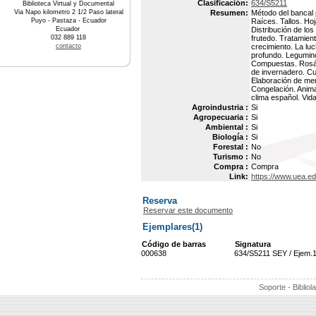
Clasificación:
634/S5211
Biblioteca Virtual y Documental
Via Napo kilometro 2 1/2 Paso lateral
Resumen:
Método del bancal p
Puyo - Pastaza - Ecuador
Raíces. Tallos. Ho
Ecuador
Distribución de los
032 889 118
frutedo. Tratamien
contacto
crecimiento. La lu
profundo. Legumin
Compuestas. Rosác
de invernadero. Cu
Elaboración de mer
Congelación. Anima
clima español. Vid
Agroindustria :
Si
Agropecuaria :
Si
Ambiental :
Si
Biología :
Si
Forestal :
No
Turismo :
No
Compra :
Compra
Link:
https://www.uea.e
Reserva
Reservar este documento
Ejemplares(1)
Código de barras
Signatura
000638
634/S5211 SEY / Ejem.
Soporte - Bibliol