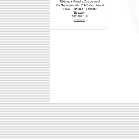
Biblioteca Virtual y Documental
Via Napo kilometro 2 1/2 Paso lateral
Puyo - Pastaza - Ecuador
Ecuador
032 889 118
contacto