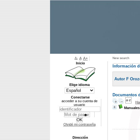
A-
A
A+
New search
Inicio
Información d
Autor F Oro
Elige idioma
Documentos di
Conectarse
acceder a su cuenta de
Ha
usuario
Manuales 
Olvidé mi contraseña
Dirección