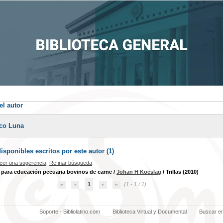
el autor
zco Luna
sponibles escritos por este autor (
1
)
cer una sugerencia
Refinar búsqueda
para educación pecuaria bovinos de carne
/
Johan H Koeslag
/ Trillas (2010)
1
(1 - 1 / 1)
Soporte - Bibliolatino.com
Biblioteca Virtual y Documental
Buscar e