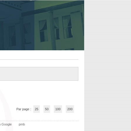
Par page :
25
50
100
200
n Google
pmb