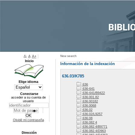
A-
A
A+
New search
Inicio
Información de la indexación
636.03/K785
Elige idioma
636
636-641
636-641/B9422
Conectarse
636.001.82
acceder a su cuenta de
usuario
636.00182
636.0068
636.02
636.02/L9257
636.08
Olvidé mi contraseña
636.082 4
636.082.4/B9771
636.082.4/D963
Dirección