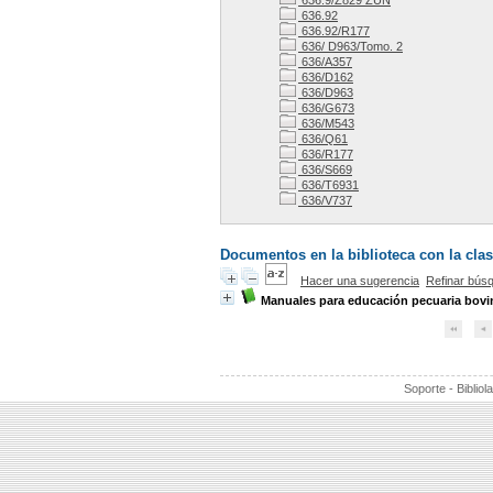
636.9/Z829 ZUN
636.92
636.92/R177
636/ D963/Tomo. 2
636/A357
636/D162
636/D963
636/G673
636/M543
636/Q61
636/R177
636/S669
636/T6931
636/V737
Documentos en la biblioteca con la clas
Hacer una sugerencia
Refinar bús
Manuales para educación pecuaria bovi
Soporte - Bibliol