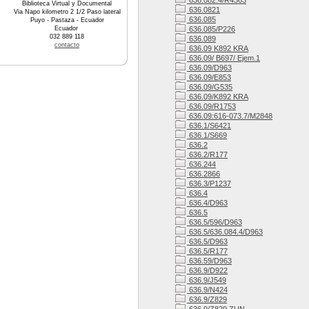
636.082.4/R4363
Biblioteca Virtual y Documental
636.0821
Via Napo kilometro 2 1/2 Paso lateral
636.085
Puyo - Pastaza - Ecuador
Ecuador
636.085/P226
032 889 118
636.089
contacto
636.09 K892 KRA
636.09/ B697/ Ejem.1
636.09/D963
636.09/E853
636.09/G535
636.09/K892 KRA
636.09/R1753
636.09:616-073.7/M2848
636.1/S6421
636.1/S669
636.2
636.2/R177
636.244
636.2866
636.3/P1237
636.4
636.4/D963
636.5
636.5/596/D963
636.5/636.084.4/D963
636.5/D963
636.5/R177
636.59/D963
636.9/D922
636.9/J549
636.9/N424
636.9/Z829