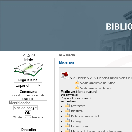
A-
A
A+
New search
Inicio
Materias
>
2 Ciencia
>
2.55 Ciencias ambientales e i
Elige idioma
Medio ambiente acu?tico
Medio ambiente terrestre
Conectarse
Medio ambiente natural
acceder a su cuenta de
Synonyme(s)
Physical environment
usuario
Ver también:
Atm?sfera
Biosfera
Deterioro ambiental
Olvidé mi contraseña
Ecolog
Ecosistema
Dirección
Efectos de las actividades humanas