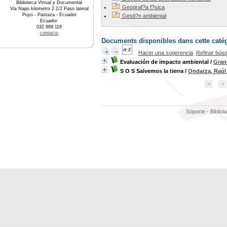
Biblioteca Virtual y Documental
Geograf?a f?sica
Via Napo kilometro 2 1/2 Paso lateral
Puyo - Pastaza - Ecuador
Gesti?n ambiental
Ecuador
032 889 118
contacto
Documents disponibles dans cette catég
Hacer una sugerencia
Refinar bús
Evaluación de impacto ambiental
/
Grane
S O S Salvemos la tierra
/
Ondarza, Raúl
Soporte - Bibliol