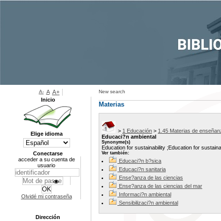
A-
A
A+
New search
Inicio
Materias
>
1 Educación
>
1.45 Materias de enseñan
Elige idioma
Educaci?n ambiental
Synonyme(s)
Education for sustainability ;Education for sustai
Conectarse
Ver también:
acceder a su cuenta de
Educaci?n b?sica
usuario
Educaci?n sanitaria
Ense?anza de las ciencias
Ense?anza de las ciencias del mar
Informaci?n ambiental
Olvidé mi contraseña
Sensibilizaci?n ambiental
Dirección