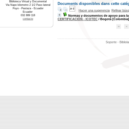
Biblioteca Virtual y Documental
Documents disponibles dans cette catég
Via Napo kilometro 2 1/2 Paso lateral
Puyo - Pastaza - Ecuador
Hacer una sugerencia
Refinar bús
Ecuador
032 889 118
Normas y documentos de apoyo para la 
contacto
CERTIFICACIÓN - ICOTEC
/ Bogotá [Colombi
Soporte - Bibliol