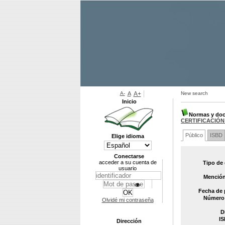
A-
A
A+
New search
Inicio
Normas y doc
CERTIFICACIÓN
Público
ISBD
Elige idioma
Conectarse
acceder a su cuenta de
Tipo de
usuario
Mención
Fecha de 
Número 
Olvidé mi contraseña
D
IS
Dirección