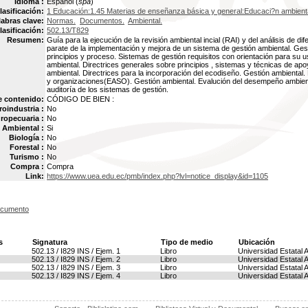
Idioma :
Español (
spa
)
lasificación:
1 Educación:1.45 Materias de enseñanza básica y general:Educaci?n ambient
labras clave:
Normas.
Documentos.
Ambiental.
lasificación:
502.13/T829
Resumen:
Guía para la ejecución de la revisión ambiental incial (RAI) y del análisis de
parate de la implementación y mejora de un sistema de gestión ambiental. Gest
principios y proceso. Sistemas de gestión requisitos con orientación para su 
ambiental. Directrices generales sobre principios , sistemas y técnicas de ap
ambiental. Directrices para la incorporación del ecodiseño. Gestión ambiental.
y organizaciones(EASO). Gestión ambiental. Evalución del desempeño ambiental 
auditoría de los sistemas de gestión.
e contenido:
CÓDIGO DE BIEN :
oindustria :
No
ropecuaria :
No
Ambiental :
Si
Biología :
No
Forestal :
No
Turismo :
No
Compra :
Compra
Link:
https://www.uea.edu.ec/pmb/index.php?lvl=notice_display&id=1105
ocumento
s
Signatura
Tipo de medio
Ubicación
502.13 / I829 INS / Ejem. 1
Libro
Universidad Estatal
502.13 / I829 INS / Ejem. 2
Libro
Universidad Estatal
502.13 / I829 INS / Ejem. 3
Libro
Universidad Estatal
502.13 / I829 INS / Ejem. 4
Libro
Universidad Estatal