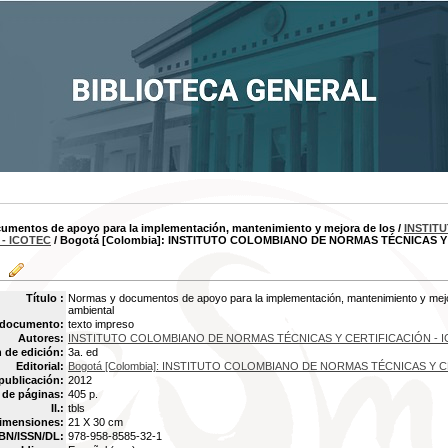
umentos de apoyo para la implementación, mantenimiento y mejora de los
/
INSTIT
 - ICOTEC
/ Bogotá [Colombia]: INSTITUTO COLOMBIANO DE NORMAS TÉCNICAS Y 
Título :
Normas y documentos de apoyo para la implementación, mantenimiento y mejor
ambiental
 documento:
texto impreso
Autores:
INSTITUTO COLOMBIANO DE NORMAS TÉCNICAS Y CERTIFICACIÓN - 
 de edición:
3a. ed
Editorial:
Bogotá [Colombia]: INSTITUTO COLOMBIANO DE NORMAS TÉCNICAS Y 
publicación:
2012
de páginas:
405 p.
Il.:
tbls
imensiones:
21 X 30 cm
BN/ISSN/DL:
978-958-8585-32-1