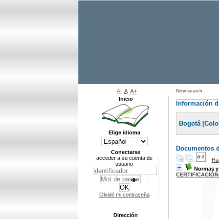
A-
A
A+
New search
Inicio
Información de
Bogotá [Col
Elige idioma
Documentos di
Conectarse
acceder a su cuenta de
Ha
usuario
Normas y
CERTIFICACIÓN
Olvidé mi contraseña
Dirección