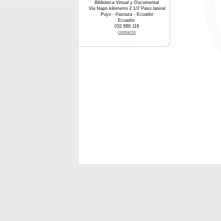
Biblioteca Virtual y Documental
Via Napo kilometro 2 1/2 Paso lateral
Puyo - Pastaza - Ecuador
Ecuador
032 889 118
contacto