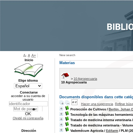
A-
A
A+
New search
Inicio
Materias
>
10 Agropecuaria
Elige idioma
10 Agropecuaria
Conectarse
acceder a su cuenta de
Documents disponibles dans cette catég
usuario
Hacer una sugerencia
Refinar bús
Protección de Cultivos
/
Berlijn, Johan D
Tecnología de las máquinas herramient
Olvidé mi contraseña
Tratado de medicina interna veterinaria
Tratado de medicina veterinaria - Volum
Dirección
Vademécum Agricola
/
Edifarm
/ PLM (2