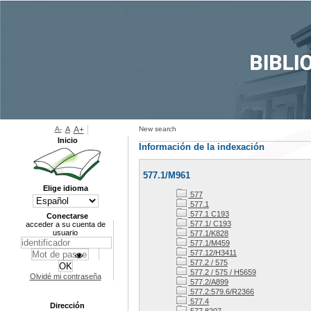
A-
A
A+
New search
Inicio
Información de la indexación
577.1/M961
Elige idioma
577
577.1
577.1 C193
Conectarse
577.1/ C193
acceder a su cuenta de
usuario
577.1/K828
577.1/M459
577.12/H3411
577.2 / 575
577.2 / 575 / H5659
Olvidé mi contraseña
577.2/A899
577.2:579.6/R2366
577.4
Dirección