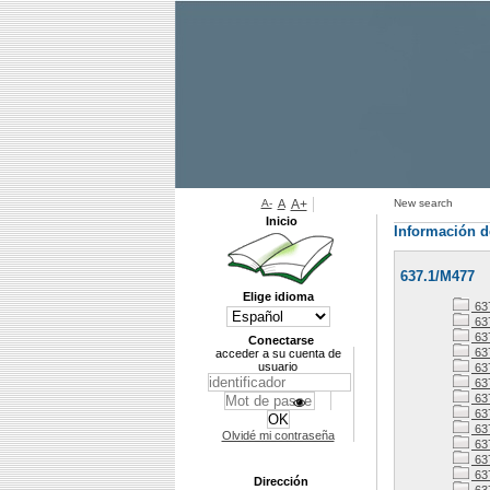
A-
A
A+
New search
Inicio
Información d
637.1/M477
Elige idioma
63
63
63
Conectarse
63
acceder a su cuenta de
usuario
63
63
637
63
63
Olvidé mi contraseña
637
63
637
Dirección