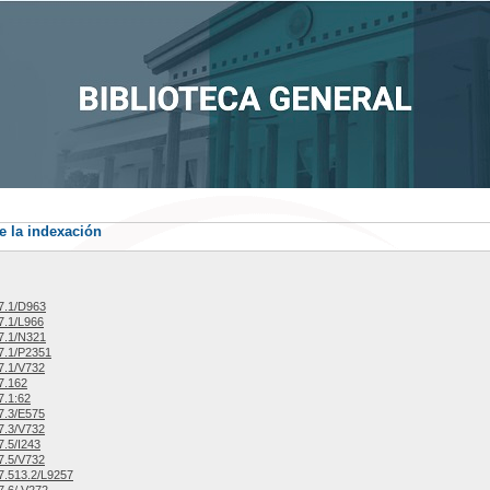
e la indexación
7.1/D963
7.1/L966
7.1/N321
7.1/P2351
7.1/V732
7.162
.1:62
7.3/E575
7.3/V732
.5/I243
7.5/V732
.513.2/L9257