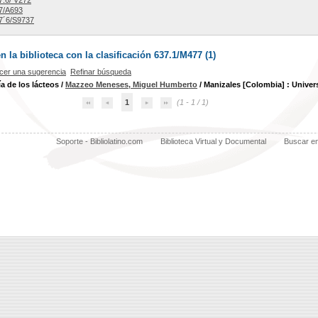
.6/ V272
7/A693
7´6/S9737
la biblioteca con la clasificación 637.1/M477 (
1
)
cer una sugerencia
Refinar búsqueda
a de los lácteos
/
Mazzeo Meneses, Miguel Humberto
/ Manizales [Colombia] : Univer
1
(1 - 1 / 1)
Soporte - Bibliolatino.com
Biblioteca Virtual y Documental
Buscar e