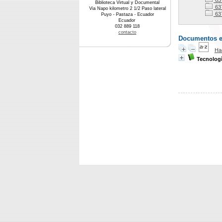
637
Biblioteca Virtual y Documental
63
Via Napo kilometro 2 1/2 Paso lateral
63
Puyo - Pastaza - Ecuador
Ecuador
032 889 118
contacto
Documentos en 
Ha
Tecnologí