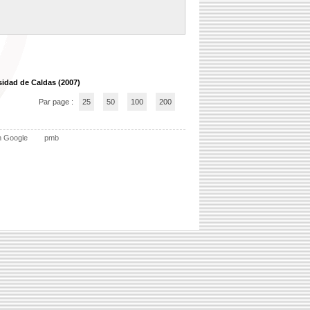
sidad de Caldas (2007)
Par page :
25
50
100
200
n Google
pmb