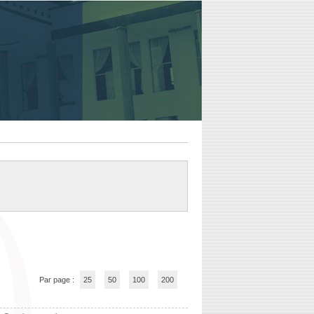
Par page :
25
50
100
200