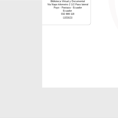
Biblioteca Virtual y Documental
Via Napo kilometro 2 1/2 Paso lateral
Puyo - Pastaza - Ecuador
Ecuador
032 889 118
contacto