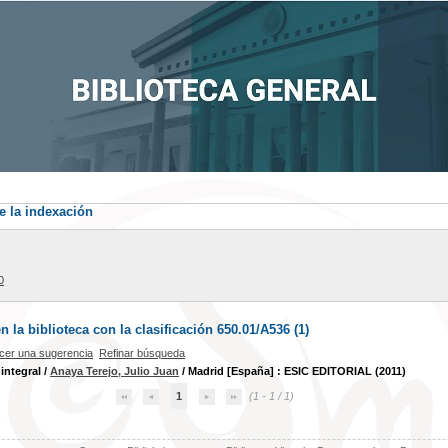
e la indexación
0
la biblioteca con la clasificación 650.01/A536 (
1
)
cer una sugerencia
Refinar búsqueda
 integral
/
Anaya Terejo, Julio Juan
/ Madrid [España] : ESIC EDITORIAL (2011)
1
(1 - 1 / 1)