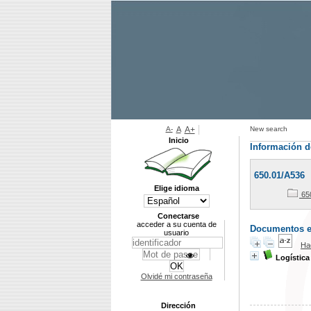
A-
A
A+
New search
Inicio
Información d
650.01/A536
Elige idioma
65
Conectarse
acceder a su cuenta de
Documentos en 
usuario
Ha
Logística
Olvidé mi contraseña
Dirección