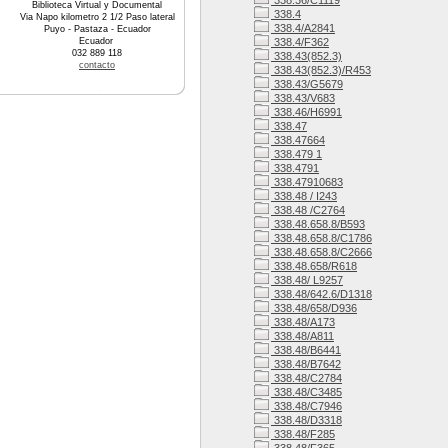
338.36/C1119
Biblioteca Virtual y Documental
338.4
Via Napo kilometro 2 1/2 Paso lateral
338.4/A2841
Puyo - Pastaza - Ecuador
Ecuador
338.4/F362
032 889 118
338.43(852.3)
contacto
338.43(852.3)/R453
338.43/G5679
338.43/V683
338.46/H6991
338.47
338.47664
338.479 1
338.4791
338.47910683
338.48 / I243
338.48 /C2764
338.48.658.8/B593
338.48.658.8/C1786
338.48.658.8/C2666
338.48.658/R618
338.48/ L9257
338.48/642.6/D1318
338.48/658/D936
338.48/A173
338.48/A811
338.48/B6441
338.48/B7642
338.48/C2784
338.48/C3485
338.48/C7946
338.48/D3318
338.48/F285