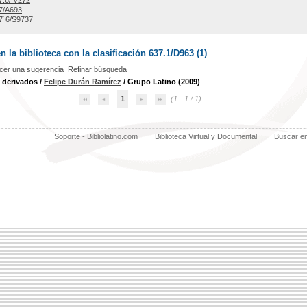
.6/ V272
7/A693
7´6/S9737
la biblioteca con la clasificación 637.1/D963 (
1
)
cer una sugerencia
Refinar búsqueda
 derivados
/
Felipe Durán Ramírez
/ Grupo Latino (2009)
1
(1 - 1 / 1)
Soporte - Bibliolatino.com
Biblioteca Virtual y Documental
Buscar e