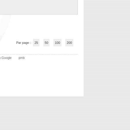
Par page :
25
50
100
200
n Google
pmb