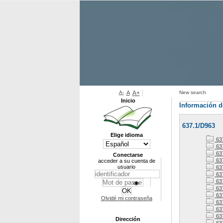
A-
A
A+
New search
Inicio
Información d
637.1/D963
Elige idioma
63
63
63
Conectarse
63
acceder a su cuenta de
usuario
63
63
637
63
63
Olvidé mi contraseña
637
63
637
Dirección