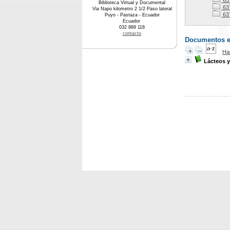
637
Biblioteca Virtual y Documental
63
Via Napo kilometro 2 1/2 Paso lateral
63
Puyo - Pastaza - Ecuador
Ecuador
032 889 118
contacto
Documentos en 
Ha
Lácteos y