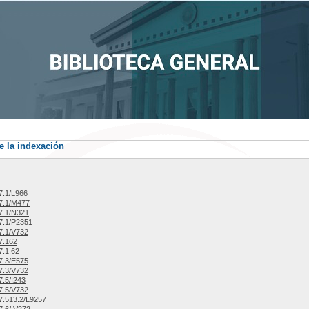
e la indexación
7.1/L966
7.1/M477
7.1/N321
7.1/P2351
7.1/V732
7.162
.1:62
7.3/E575
7.3/V732
.5/I243
7.5/V732
.513.2/L9257