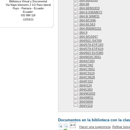
664.66/G535
Biblioteca Virtual y Documental
664.68
Via Napo kilometro 2 1/2 Paso lateral
664.68/M1833
Puyo - Pastaza - Ecuador
Ecuador
664.8.036/M672
032 889 118
664.8/.9/M831
contacto
664.8/C696
664.8/L563
664.858/M3151
664.9
664.9/G9347
664/502 /S4789
664/579.67/F183
664/579.67/F619
664/663.91/S385
664/663/C3551
664/A7283
664/C342
664/C3551
664/C9119
664/C9628
664/F322
664/I124
664/L563
664/M1833
664/M831
664/S669
664/V119
Documentos en la biblioteca con la clas
Hacer una sugerencia
Refinar bús