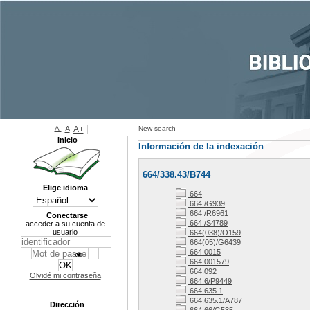
A-
A
A+
New search
Inicio
Información de la indexación
664/338.43/B744
Elige idioma
664
664 /G939
664 /R6961
Conectarse
664 /S4789
acceder a su cuenta de
usuario
664(038)/O159
664(05)/G6439
664.0015
664.001579
664.092
Olvidé mi contraseña
664.6/P9449
664.635.1
664.635.1/A787
Dirección