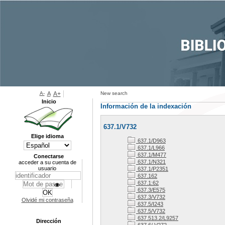
A-
A
A+
New search
Inicio
Información de la indexación
637.1/V732
Elige idioma
637.1/D963
637.1/L966
637.1/M477
Conectarse
637.1/N321
acceder a su cuenta de
usuario
637.1/P2351
637.162
637.1:62
637.3/E575
637.3/V732
Olvidé mi contraseña
637.5/I243
637.5/V732
637.513.2/L9257
Dirección