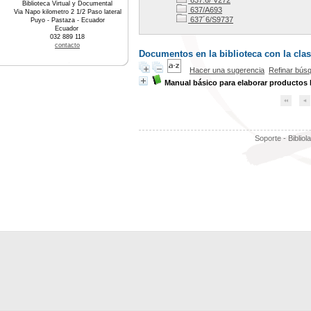
637.6/ V272
Biblioteca Virtual y Documental
637/A693
Via Napo kilometro 2 1/2 Paso lateral
637´6/S9737
Puyo - Pastaza - Ecuador
Ecuador
032 889 118
contacto
Documentos en la biblioteca con la clas
Hacer una sugerencia
Refinar bús
Manual básico para elaborar productos 
Soporte - Bibliol