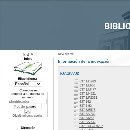
A-
A
A+
New search
Inicio
Información de la indexación
637.1/V732
Elige idioma
637.1/D963
637.1/L966
637.1/M477
Conectarse
637.1/N321
acceder a su cuenta de
usuario
637.1/P2351
637.162
637.1:62
637.3/E575
637.3/V732
Olvidé mi contraseña
637.5/I243
637.5/V732
637.513.2/L9257
Dirección