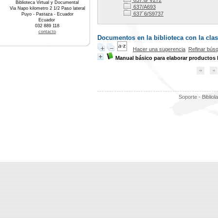
637.6/ V272
Biblioteca Virtual y Documental
637/A693
Via Napo kilometro 2 1/2 Paso lateral
637´6/S9737
Puyo - Pastaza - Ecuador
Ecuador
032 889 118
contacto
Documentos en la biblioteca con la clas
Hacer una sugerencia
Refinar bús
Manual básico para elaborar productos 
Soporte - Bibliol