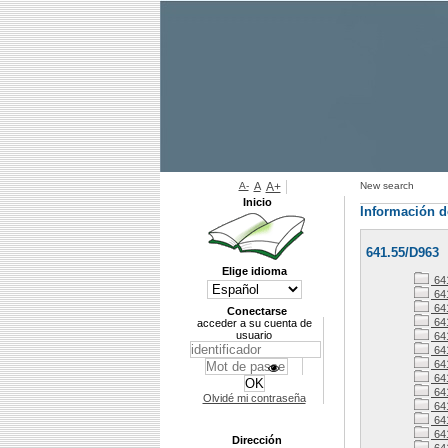
A-
A
A+
New search
Inicio
Información d
641.55/D963
Elige idioma
64
64
64
Conectarse
64
acceder a su cuenta de
usuario
64
641
64
64
64
Olvidé mi contraseña
64
64
64
Dirección