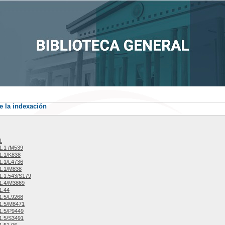
e la indexación
1
1.1 /M539
1.1/K838
1.1/L4736
1.1/M838
.1:543/S179
1.4/M3869
1.44
1.5/L9268
1.5/M8471
1.5/P9449
1.5/S3491