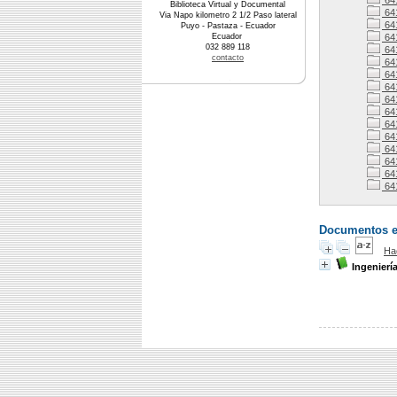
641
Biblioteca Virtual y Documental
64
Via Napo kilometro 2 1/2 Paso lateral
64
Puyo - Pastaza - Ecuador
Ecuador
64
032 889 118
64
contacto
64
64
64
64
64
64
64
64
64
64
64
Documentos en 
Ha
Ingenierí