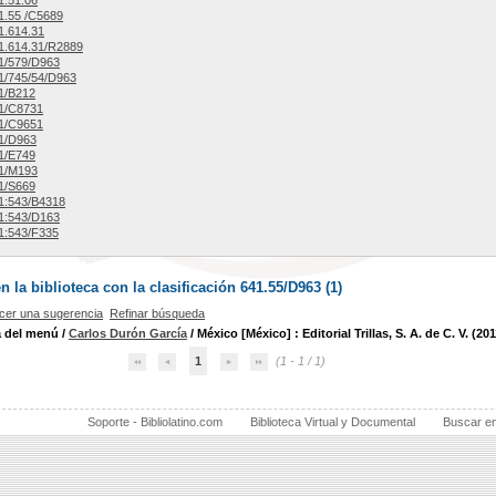
.51.06
1.55 /C5689
1.614.31
1.614.31/R2889
1/579/D963
1/745/54/D963
1/B212
1/C8731
1/C9651
1/D963
1/E749
1/M193
1/S669
1:543/B4318
1:543/D163
1:543/F335
la biblioteca con la clasificación 641.55/D963 (
1
)
cer una sugerencia
Refinar búsqueda
a del menú
/
Carlos Durón García
/ México [México] : Editorial Trillas, S. A. de C. V. (201
1
(1 - 1 / 1)
Soporte - Bibliolatino.com
Biblioteca Virtual y Documental
Buscar e