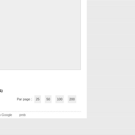
1)
Par page :
25
50
100
200
n Google
pmb