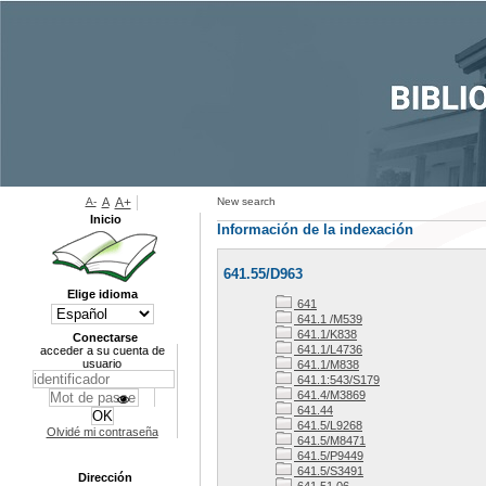
A-
A
A+
New search
Inicio
Información de la indexación
641.55/D963
Elige idioma
641
641.1 /M539
641.1/K838
Conectarse
641.1/L4736
acceder a su cuenta de
usuario
641.1/M838
641.1:543/S179
641.4/M3869
641.44
641.5/L9268
Olvidé mi contraseña
641.5/M8471
641.5/P9449
641.5/S3491
Dirección