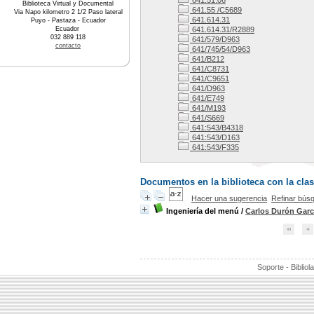
641.51.06
Biblioteca Virtual y Documental
641.55 /C5689
Via Napo kilometro 2 1/2 Paso lateral
641.614.31
Puyo - Pastaza - Ecuador
Ecuador
641.614.31/R2889
032 889 118
641/579/D963
contacto
641/745/54/D963
641/B212
641/C8731
641/C9651
641/D963
641/E749
641/M193
641/S669
641:543/B4318
641:543/D163
641:543/F335
Documentos en la biblioteca con la clas
Hacer una sugerencia
Refinar bús
Ingeniería del menú
/
Carlos Durón Garc
Soporte - Bibliol