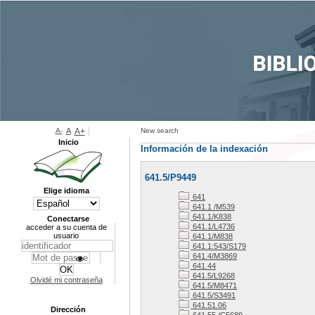
A-
A
A+
New search
Inicio
Información de la indexación
641.5/P9449
Elige idioma
641
641.1 /M539
641.1/K838
Conectarse
641.1/L4736
acceder a su cuenta de
usuario
641.1/M838
641.1:543/S179
641.4/M3869
641.44
641.5/L9268
Olvidé mi contraseña
641.5/M8471
641.5/S3491
641.51.06
Dirección