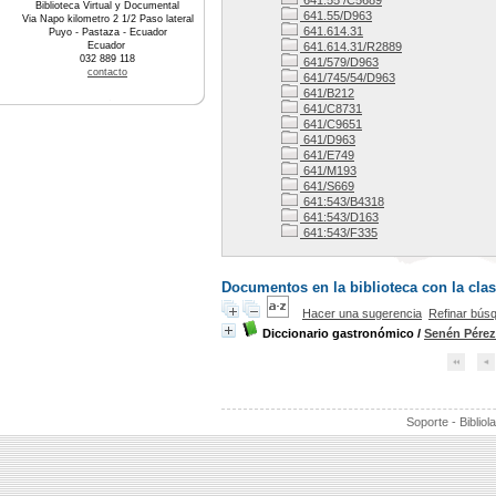
641.55 /C5689
Biblioteca Virtual y Documental
641.55/D963
Via Napo kilometro 2 1/2 Paso lateral
641.614.31
Puyo - Pastaza - Ecuador
Ecuador
641.614.31/R2889
032 889 118
641/579/D963
contacto
641/745/54/D963
641/B212
641/C8731
641/C9651
641/D963
641/E749
641/M193
641/S669
641:543/B4318
641:543/D163
641:543/F335
Documentos en la biblioteca con la clas
Hacer una sugerencia
Refinar bús
Diccionario gastronómico
/
Senén Pére
Soporte - Bibliol