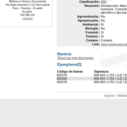
Biblioteca Virtual y Documental
Clasificación:
658
Via Napo kilometro 2 1/2 Paso lateral
Resumen:
Introduccion. Marc
Puyo - Pastaza - Ecuador
humanos. Comunica
Ecuador
ejecutivo y tips p
032 889 118
Agroindustria :
No
contacto
Agropecuaria :
No
Ambiental :
Si
Biología :
No
Forestal :
Si
Turismo :
Si
Compra :
Compra
Link:
https://www.uea.e
Reserva
Reservar este documento
Ejemplares(3)
Código de barras
Signatura
002279
658.404 / L791 / LLE / 
002280
658.404 / L791 / LLE / 
002278
658.404 / L791 / LLE / 
Soporte - Bibliol