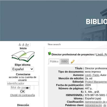
A-
A
A+
New search
Inicio
Director profesional de proyectos
/
Lledó, P
Público
ISBD
Elige idioma
Título :
Director profesion
Tipo de documento:
texto impreso
Conectarse
Autores:
Lledó, Pablo
, Autor
acceder a su cuenta de
Mención de edición:
2a. ed
usuario
Editorial:
Project Management
Fecha de publicación:
2009
Número de páginas:
447 p,
Il.:
il., tbls., gráf,
Olvidé mi contraseña
ISBN/ISSN/DL:
978-987-05-5681-
Idioma :
Español (
spa
)
Clasificación:
Administración de 
Dirección
Palabras clave:
Administración
de