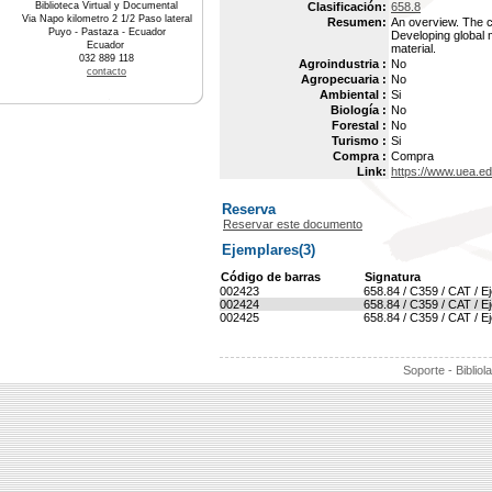
Biblioteca Virtual y Documental
Clasificación:
658.8
Via Napo kilometro 2 1/2 Paso lateral
Resumen:
An overview. The c
Puyo - Pastaza - Ecuador
Developing global 
Ecuador
material.
032 889 118
Agroindustria :
No
contacto
Agropecuaria :
No
Ambiental :
Si
Biología :
No
Forestal :
No
Turismo :
Si
Compra :
Compra
Link:
https://www.uea.e
Reserva
Reservar este documento
Ejemplares(3)
Código de barras
Signatura
002423
658.84 / C359 / CAT / E
002424
658.84 / C359 / CAT / E
002425
658.84 / C359 / CAT / E
Soporte - Bibliol