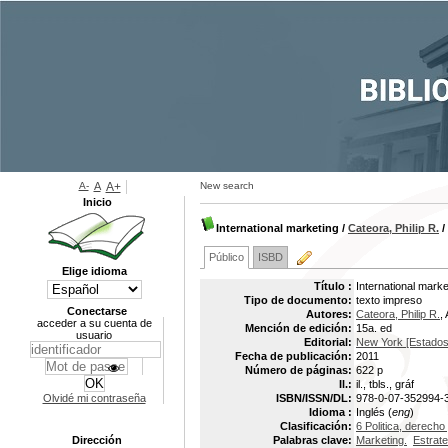
A-
A
A+
New search
Inicio
International marketing
/
Cateora, Philip R.
/
Público
ISBD
Elige idioma
Título :
International marke
Tipo de documento:
texto impreso
Conectarse
Autores:
Cateora, Philip R.
,
acceder a su cuenta de
Mención de edición:
15a. ed
usuario
Editorial:
New York [Estados 
Fecha de publicación:
2011
Número de páginas:
622 p
Il.:
il., tbls., gráf
Olvidé mi contraseña
ISBN/ISSN/DL:
978-0-07-352994-
Idioma :
Inglés (
eng
)
Clasificación:
6 Politica, derec
Dirección
Palabras clave:
Marketing.
Estrate