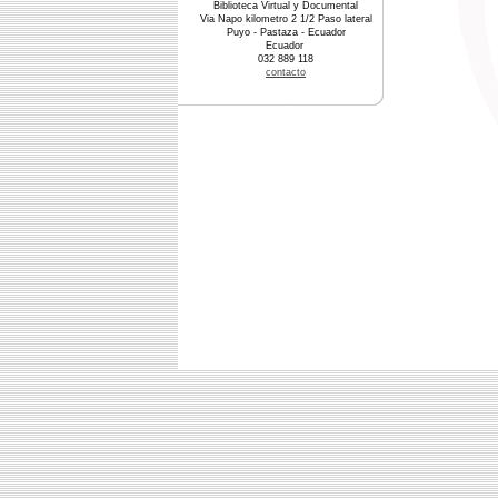
Biblioteca Virtual y Documental
Via Napo kilometro 2 1/2 Paso lateral
Puyo - Pastaza - Ecuador
Ecuador
032 889 118
contacto