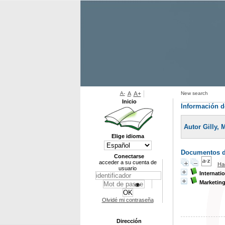
A-
A
A+
New search
Inicio
Información d
Autor Gilly, 
Elige idioma
Documentos di
Conectarse
acceder a su cuenta de
Ha
usuario
Internati
Marketing
Olvidé mi contraseña
Dirección