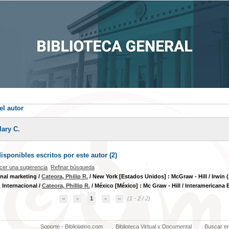
el autor
Mary C.
sponibles escritos por este autor (
2
)
cer una sugerencia
Refinar búsqueda
onal marketing
/
Cateora, Philip R.
/ New York [Estados Unidos] : McGraw - Hill / Irwin (
 Internacional
/
Cateora, Phillip R.
/ México [México] : Mc Graw - Hill / Interamericana Ed
1
(1 - 2 / 2)
Soporte - Bibliolatino.com
Biblioteca Virtual y Documental
Buscar e