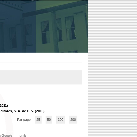
2011)
itores, S. A. de C. V. (2010)
Par page :
25
50
100
200
n Google
pmb