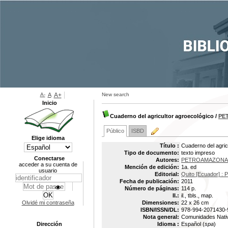
A-
A
A+
New search
Inicio
Cuaderno del agricultor agroecológico
/
PE
Público
ISBD
Elige idioma
Título :
Cuaderno del agric
Tipo de documento:
texto impreso
Conectarse
Autores:
PETROAMAZONA
acceder a su cuenta de
Mención de edición:
1a. ed
usuario
Editorial:
Quito [Ecuador]
Fecha de publicación:
2011
Número de páginas:
114 p.
Il.:
il., tbls., map.
Olvidé mi contraseña
Dimensiones:
22 x 26 cm
ISBN/ISSN/DL:
978-994-2071430-
Nota general:
Comunidades Nativ
Dirección
Idioma :
Español (
spa
)