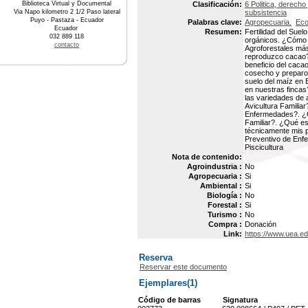
Biblioteca Virtual y Documental
Clasificación:
6 Politica, derech
Via Napo kilometro 2 1/2 Paso lateral
subsistencia
Puyo - Pastaza - Ecuador
Palabras clave:
Agropecuaria.
Eco
Ecuador
Resumen:
Fertilidad del Su
032 889 118
orgánicos. ¿Cómo p
contacto
Agroforestales má
reproduzco cacao?.
beneficio del caca
cosecho y preparo 
suelo del maíz en 
en nuestras fincas
las variedades de 
Avicultura Familiar
Enfermedades?. ¿Cu
Familiar?. ¿Qué e
técnicamente mis p
Preventivo de En
Piscicultura
Nota de contenido:
Agroindustria :
No
Agropecuaria :
Si
Ambiental :
Si
Biología :
No
Forestal :
Si
Turismo :
No
Compra :
Donación
Link:
https://www.uea.ed
Reserva
Reservar este documento
Ejemplares(1)
Código de barras
Signatura