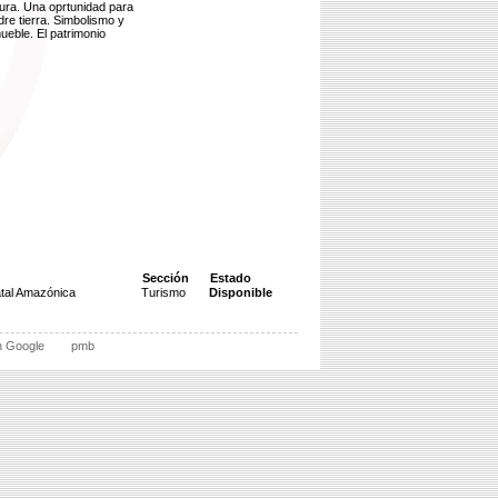
tura. Una oprtunidad para
re tierra. Simbolismo y
mueble. El patrimonio
Sección
Estado
atal Amazónica
Turismo
Disponible
n Google
pmb