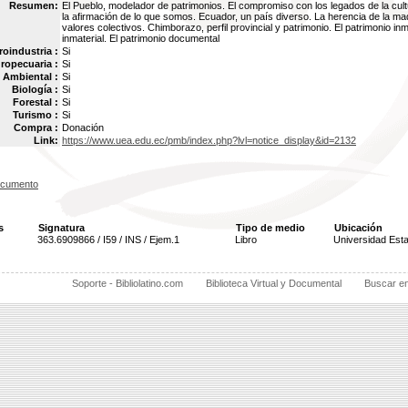
Resumen:
El Pueblo, modelador de patrimonios. El compromiso con los legados de la cul
la afirmación de lo que somos. Ecuador, un país diverso. La herencia de la mad
valores colectivos. Chimborazo, perfil provincial y patrimonio. El patrimonio in
inmaterial. El patrimonio documental
oindustria :
Si
ropecuaria :
Si
Ambiental :
Si
Biología :
Si
Forestal :
Si
Turismo :
Si
Compra :
Donación
Link:
https://www.uea.edu.ec/pmb/index.php?lvl=notice_display&id=2132
ocumento
s
Signatura
Tipo de medio
Ubicación
363.6909866 / I59 / INS / Ejem.1
Libro
Universidad Est
Soporte - Bibliolatino.com
Biblioteca Virtual y Documental
Buscar e