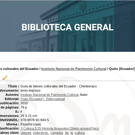
s culturales del Ecuador
/
Instituto Nacional de Patrimonio Cultural
/ Quito [Ecuador] 
Título :
Guía de bienes culturales del Ecuador : Chimborazo
 documento:
texto impreso
Autores:
Instituto Nacional de Patrimonio Cultural
, Autor
Editorial:
Quito [Ecuador] : Ediecuatorial
publicación:
2010
de páginas:
79 p
Il.:
il
imensiones:
29 X 21 cm
BN/ISSN/DL:
978-9978-92-944-5
Idioma :
Español (
spa
)
lasificación:
3 Cultura:3.25 Historia:Arqueolog:Objeto arqueol?gico
labras clave:
Valores
colectivos.
Legados
de
la
cultura