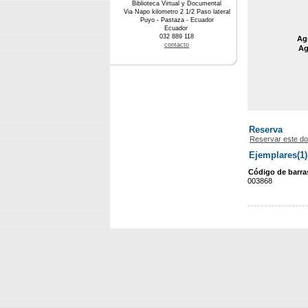
Biblioteca Virtual y Documental
Via Napo kilometro 2 1/2 Paso lateral
Puyo - Pastaza - Ecuador
Ecuador
032 889 118
Agr
contacto
Ag
Reserva
Reservar este d
Ejemplares(1)
Código de barra
003868