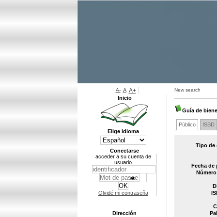
A-
A
A+
New search
Inicio
Guía de biene
Público
ISBD
Elige idioma
Tipo de
Conectarse
acceder a su cuenta de
usuario
Fecha de 
Número 
D
Olvidé mi contraseña
IS
C
Dirección
Pa