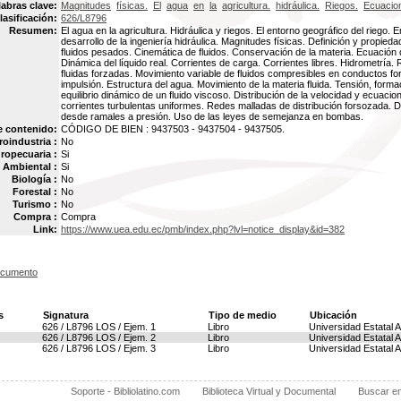
labras clave:
Magnitudes
físicas.
El
agua
en
la
agricultura.
hidráulica.
Riegos.
Ecuacio
lasificación:
626/L8796
Resumen:
El agua en la agricultura. Hidráulica y riegos. El entorno geográfico del riego. E
desarrollo de la ingeniería hidráulica. Magnitudes físicas. Definición y propiedad
fluidos pesados. Cinemática de fluidos. Conservación de la materia. Ecuación 
Dinámica del líquido real. Corrientes de carga. Corrientes libres. Hidrometría.
fluidas forzadas. Movimiento variable de fluidos compresibles en conductos 
impulsión. Estructura del agua. Movimiento de la materia fluida. Tensión, forma
equilibrio dinámico de un fluido viscoso. Distribución de la velocidad y ecuac
corrientes turbulentas uniformes. Redes malladas de distribución forsozada. D
desde ramales a presión. Uso de las leyes de semejanza en bombas.
e contenido:
CÓDIGO DE BIEN : 9437503 - 9437504 - 9437505.
oindustria :
No
ropecuaria :
Si
Ambiental :
Si
Biología :
No
Forestal :
No
Turismo :
No
Compra :
Compra
Link:
https://www.uea.edu.ec/pmb/index.php?lvl=notice_display&id=382
ocumento
s
Signatura
Tipo de medio
Ubicación
626 / L8796 LOS / Ejem. 1
Libro
Universidad Estatal
626 / L8796 LOS / Ejem. 2
Libro
Universidad Estatal
626 / L8796 LOS / Ejem. 3
Libro
Universidad Estatal
Soporte - Bibliolatino.com
Biblioteca Virtual y Documental
Buscar e