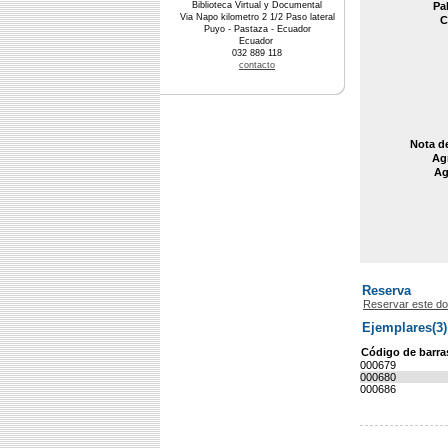
Biblioteca Virtual y Documental
Pa
Via Napo kilometro 2 1/2 Paso lateral
C
Puyo - Pastaza - Ecuador
Ecuador
032 889 118
contacto
Nota d
Agr
Ag
Reserva
Reservar este d
Ejemplares(3)
Código de barra
000679
000680
000686