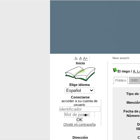
A-
A
A+
New search
Inicio
El riego
/
A. L
Público
ISBD
Elige idioma
Tipo de
Conectarse
acceder a su cuenta de
Mención
usuario
Fecha de 
Número 
Olvidé mi contraseña
D
IS
Dirección
C