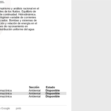
nes.
mpirismo y análisis racional en el
es de los fluidos. Equilibrio de
de continuidad. Hidrodinámica.
 Régimen variable de corrientes
forzados. Bombas y sistemas de
ción y relación de energía en el
iones de razonamiento en
istribución uniforme del agua
Sección
Estado
 Amazónica
Ambiental
Disponible
 Amazónica
Ambiental
Disponible
 Amazónica
Ambiental
Disponible
n Google
pmb