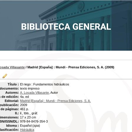
osada Villasante
/ Madrid [España] : Mundi - Prensa Ediciones, S. A. (2009)
Título :
El riego : Fundamentos hidráulicos
 documento:
texto impreso
Autores:
A. Losada Villasante
, Autor
 de edición:
4a. ed
Editorial:
Madrid [España] : Mundi - Prensa Ediciones, S. A.
publicación:
2009
de páginas:
461 p.
Il.:
il., tbls., gráf.
imensiones:
17 x 23 cm
BN/ISSN/DL:
978-84-8476-354-3
Idioma :
Español (
spa
)
lasificación:
Hidráulica