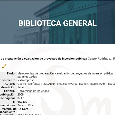
de preparación y evaluación de proyectos de inversión pública
/
Castro Rodríguez, 
Título :
Metodologías de preparación y evaluación de proyectos de inversión pública :
parametrizadas
 documento:
texto impreso
Autores:
Castro Rodríguez, Raúl
, Autor ;
Rosales Alvarez, Ramón Antonio
, Autor ;
Rahal
 de edición:
1a. ed
Editorial:
Universidad de los Andes
publicación:
2008
de páginas:
371 p
Il.:
gráf.tbls
imensiones:
24cm x 17cm
Material de
Cd-Rom
añamiento: