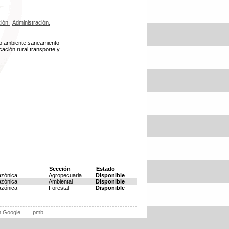
ción.
Administración.
dio ambiente,saneamiento
cación rural,transporte y
Sección
Estado
azónica
Agropecuaria
Disponible
azónica
Ambiental
Disponible
azónica
Forestal
Disponible
n Google
pmb