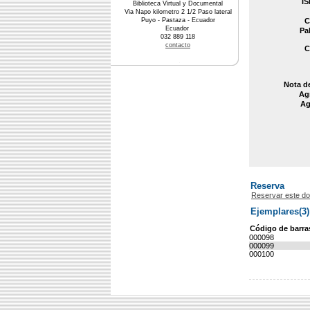
IS
Biblioteca Virtual y Documental
Via Napo kilometro 2 1/2 Paso lateral
Puyo - Pastaza - Ecuador
C
Ecuador
Pa
032 889 118
contacto
C
Nota d
Agr
Ag
Reserva
Reservar este d
Ejemplares(3)
Código de barra
000098
000099
000100