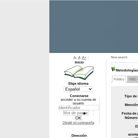
A-
A
A+
New search
Inicio
Metodologías 
Público
ISBD
Elige idioma
Conectarse
Tipo de
acceder a su cuenta de
usuario
Mención
Fecha de 
Número 
Olvidé mi contraseña
D
acomp
Dirección