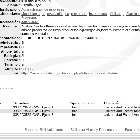
BN/ISSN/DL:
978-958-695-369-6
Idioma :
Español (
spa
)
lasificación:
Administración de empresas
labras clave:
Metodología
en
evaluación
de
proyectos.
Inversiones
públicas
-
Planifica
Proyectos.
lasificación:
338 /C3551
Resumen:
Analisis Costo - Beneficio,evaluación de proyectos,inverción social,salud,me
básico,proyectos de riego,producción,agronegocios,forestal comercial,electrifi
caminos vecinales.
e contenido:
CÓDIGO DE BIEN : 9440181 - 9440182 - 9440183.
oindustria :
Si
ropecuaria :
Si
Ambiental :
Si
Biología :
Si
Forestal :
Si
Turismo :
Si
Compra :
Compra
Link:
https://www.uea.edu.ec/pmb/index.php?lvl=notice_display&id=47
ocumento
s
Signatura
Tipo de medio
Ubicación
338 / C3551 CAS / Ejem. 1
Libro
Universidad Estatal Am
338 / C3551 CAS / Ejem. 2
Libro
Universidad Estatal Am
338 / C3551 CAS / Ejem. 3
Libro
Universidad Estatal Am
Soporte - Bibliolatino.com
Biblioteca Virtual y Documental
Buscar e