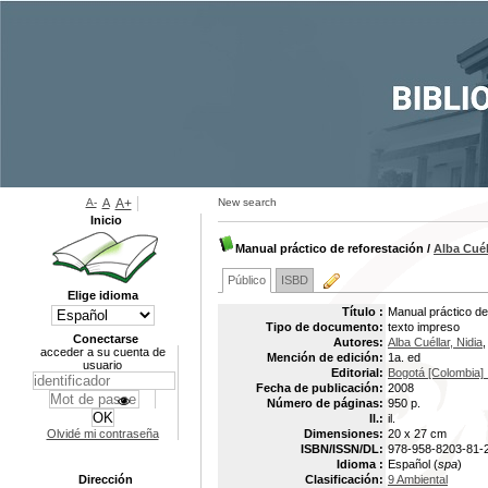
A-
A
A+
New search
Inicio
Manual práctico de reforestación
/
Alba Cuél
Público
ISBD
Elige idioma
Título :
Manual práctico de
Tipo de documento:
texto impreso
Conectarse
Autores:
Alba Cuéllar, Nidia
,
acceder a su cuenta de
Mención de edición:
1a. ed
usuario
Editorial:
Bogotá [Colombia] 
Fecha de publicación:
2008
Número de páginas:
950 p.
Il.:
il.
Olvidé mi contraseña
Dimensiones:
20 x 27 cm
ISBN/ISSN/DL:
978-958-8203-81-
Idioma :
Español (
spa
)
Dirección
Clasificación:
9 Ambiental