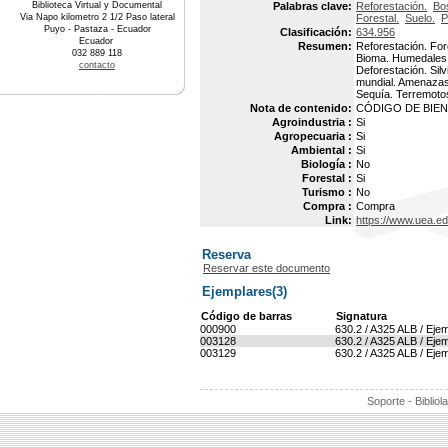
Biblioteca Virtual y Documental
Palabras clave:
Reforestación.
Bo
Via Napo kilometro 2 1/2 Paso lateral
Forestal.
Suelo.
P
Puyo - Pastaza - Ecuador
Clasificación:
634.956
Ecuador
Resumen:
Reforestación. For
032 889 118
Bioma. Humedales. 
contacto
Deforestación. Sil
mundial. Amenazas 
Sequía. Terremoto
Nota de contenido:
CÓDIGO DE BIEN 
Agroindustria :
Si
Agropecuaria :
Si
Ambiental :
Si
Biología :
No
Forestal :
Si
Turismo :
No
Compra :
Compra
Link:
https://www.uea.e
Reserva
Reservar este documento
Ejemplares(3)
Código de barras
Signatura
000900
630.2 / A325 ALB / Ejem
003128
630.2 / A325 ALB / Ejem
003129
630.2 / A325 ALB / Ejem
Soporte - Bibliol