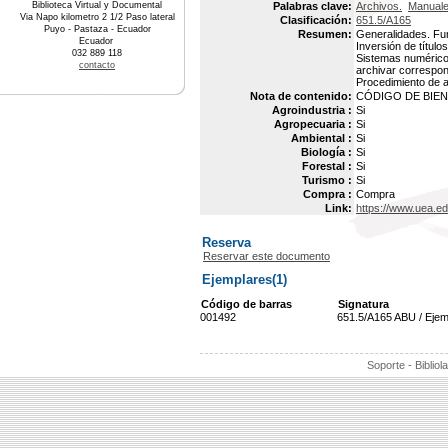
Biblioteca Virtual y Documental
Palabras clave:
Archivos.
Manuale
Via Napo kilometro 2 1/2 Paso lateral
Clasificación:
651.5/A165
Puyo - Pastaza - Ecuador
Resumen:
Generalidades. Fun
Ecuador
Inversión de títul
032 889 118
Sistemas numérico
contacto
archivar correspon
Procedimiento de a
Nota de contenido:
CÓDIGO DE BIEN 
Agroindustria :
Si
Agropecuaria :
Si
Ambiental :
Si
Biología :
Si
Forestal :
Si
Turismo :
Si
Compra :
Compra
Link:
https://www.uea.e
Reserva
Reservar este documento
Ejemplares(1)
Código de barras
Signatura
001492
651.5/A165 ABU / Ejem
Soporte - Bibliol