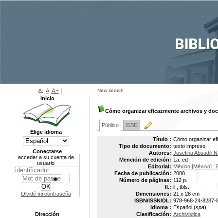
A-
A
A+
New search
Inicio
Cómo organizar eficazmente archivos y d
Público
ISBD
Elige idioma
Título :
Cómo organizar efi
Tipo de documento:
texto impreso
Conectarse
Autores:
Josefina Abuadili
acceder a su cuenta de
Mención de edición:
1a. ed
usuario
Editorial:
México [México] : Ed
Fecha de publicación:
2008
Número de páginas:
112 p.
Il.:
il., tbls.
Olvidé mi contraseña
Dimensiones:
21 x 28 cm
ISBN/ISSN/DL:
978-968-24-8287-
Idioma :
Español (
spa
)
Dirección
Clasificación:
Archivistica