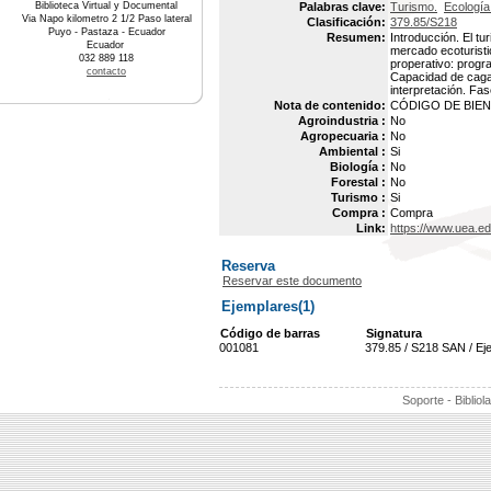
Biblioteca Virtual y Documental
Palabras clave:
Turismo.
Ecología
Via Napo kilometro 2 1/2 Paso lateral
Clasificación:
379.85/S218
Puyo - Pastaza - Ecuador
Resumen:
Introducción. El tu
Ecuador
mercado ecoturisti
032 889 118
properativo: progr
contacto
Capacidad de caga 
interpretación. Fas
Nota de contenido:
CÓDIGO DE BIEN 
Agroindustria :
No
Agropecuaria :
No
Ambiental :
Si
Biología :
No
Forestal :
No
Turismo :
Si
Compra :
Compra
Link:
https://www.uea.e
Reserva
Reservar este documento
Ejemplares(1)
Código de barras
Signatura
001081
379.85 / S218 SAN / Ej
Soporte - Bibliol