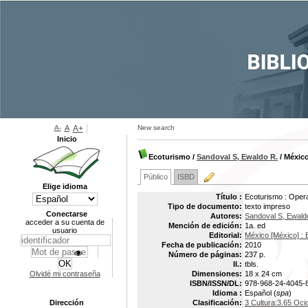
A-
A
A+
New search
Inicio
Ecoturismo
/
Sandoval S, Ewaldo R.
/ México 
Público
ISBD
Elige idioma
Título :
Ecoturismo : Opera
Tipo de documento:
texto impreso
Conectarse
Autores:
Sandoval S, Ewald
acceder a su cuenta de
Mención de edición:
1a. ed
usuario
Editorial:
México [México] : Ed
Fecha de publicación:
2010
Número de páginas:
237 p.
Il.:
tbls.
Olvidé mi contraseña
Dimensiones:
18 x 24 cm
ISBN/ISSN/DL:
978-968-24-4045-
Idioma :
Español (
spa
)
Dirección
Clasificación:
3 Cultura:3.65 Oc