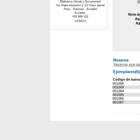
Biblioteca Virtual y Documental
C
Via Napo kilometro 2 1/2 Paso lateral
Puyo - Pastaza - Ecuador
Ecuador
Nota d
032 889 118
Agr
contacto
Ag
Reserva
Reservar este d
Ejemplares(6)
Código de barra
001068
001069
001064
001065
001066
001067