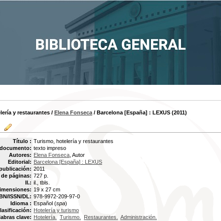
lería y restaurantes
/
Elena Fonseca
/ Barcelona [España] : LEXUS (2011)
Título :
Turismo, hotelería y restaurantes
 documento:
texto impreso
Autores:
Elena Fonseca
, Autor
Editorial:
Barcelona [España] : LEXUS
publicación:
2011
de páginas:
727 p.
Il.:
il., tbls.
imensiones:
19 x 27 cm
BN/ISSN/DL:
978-9972-209-97-0
Idioma :
Español (
spa
)
lasificación:
Hotelería y turismo
labras clave:
Hotelería.
Turismo.
Restaurantes.
Administración.