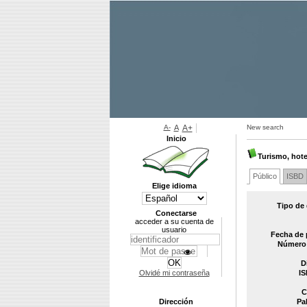
A-
A
A+
New search
Inicio
Turismo, hote
Público
ISBD
Elige idioma
Tipo de
Conectarse
acceder a su cuenta de
usuario
Fecha de 
Número 
D
Olvidé mi contraseña
IS
C
Dirección
Pa