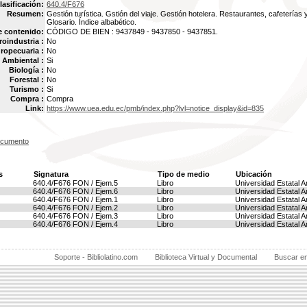
lasificación:
640.4/F676
Resumen:
Gestión turística. Gstión del viaje. Gestión hotelera. Restaurantes, cafeterías 
Glosario. Índice albabético.
e contenido:
CÓDIGO DE BIEN : 9437849 - 9437850 - 9437851.
oindustria :
No
ropecuaria :
No
Ambiental :
Si
Biología :
No
Forestal :
No
Turismo :
Si
Compra :
Compra
Link:
https://www.uea.edu.ec/pmb/index.php?lvl=notice_display&id=835
ocumento
s
Signatura
Tipo de medio
Ubicación
640.4/F676 FON / Ejem.5
Libro
Universidad Estatal 
640.4/F676 FON / Ejem.6
Libro
Universidad Estatal 
640.4/F676 FON / Ejem.1
Libro
Universidad Estatal 
640.4/F676 FON / Ejem.2
Libro
Universidad Estatal 
640.4/F676 FON / Ejem.3
Libro
Universidad Estatal 
640.4/F676 FON / Ejem.4
Libro
Universidad Estatal 
Soporte - Bibliolatino.com
Biblioteca Virtual y Documental
Buscar e