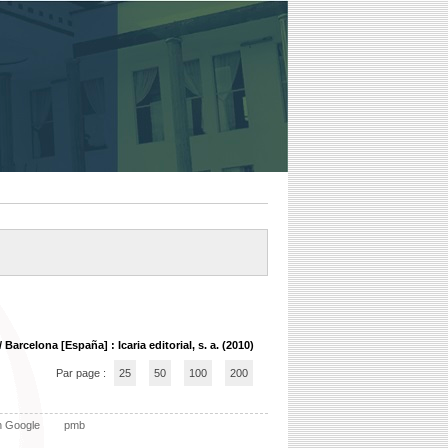
/ Barcelona [España] : Icaria editorial, s. a. (2010)
Par page :
25
50
100
200
n Google
pmb