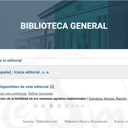
 la editorial
aña] : Icaria editorial, s. a.
sponibles de esta editorial (
1
)
cer una sugerencia
Refinar búsqueda
cion de la fertilidad en los sistemas agrarios tradicionales
/
Garrabou Segura, Ramón
1
(1 - 1 / 1)
Soporte - Bibliolatino.com
Biblioteca Virtual y Documental
Buscar e