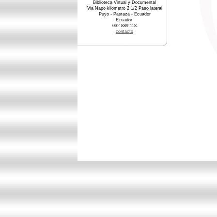
Biblioteca Virtual y Documental
Via Napo kilometro 2 1/2 Paso lateral
Puyo - Pastaza - Ecuador
Ecuador
032 889 118
contacto