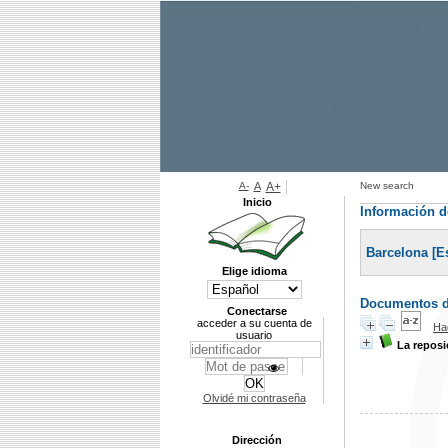
A-
A
A+
New search
Inicio
Información de
Barcelona [Esp
Elige idioma
Documentos di
Conectarse
acceder a su cuenta de
Ha
usuario
La reposi
Olvidé mi contraseña
Dirección