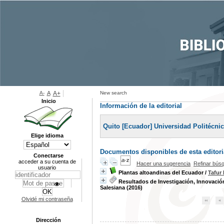
A-
A
A+
New search
Inicio
Información de la editorial
Quito [Ecuador] Universidad Politécni
Elige idioma
Documentos disponibles de esta editoria
Conectarse
acceder a su cuenta de
Hacer una sugerencia
Refinar bús
usuario
Plantas altoandinas del Ecuador
/
Tafur
Resultados de Investigación, Innovació
Salesiana (2016)
Olvidé mi contraseña
Dirección