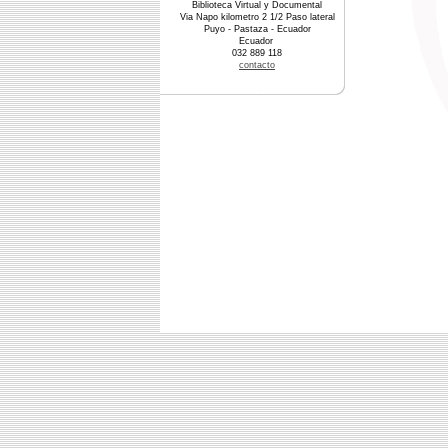
Biblioteca Virtual y Documental
Via Napo kilometro 2 1/2 Paso lateral
Puyo - Pastaza - Ecuador
Ecuador
032 889 118
contacto