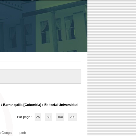
o
/ Barranquilla [Colombia] : Editorial Universidad
Par page :
25
50
100
200
n Google
pmb