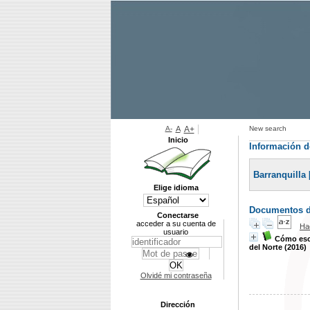
A-
A
A+
New search
Inicio
Información de
Barranquilla 
Elige idioma
Documentos di
Conectarse
acceder a su cuenta de
Ha
usuario
Cómo escr
del Norte (2016)
Olvidé mi contraseña
Dirección