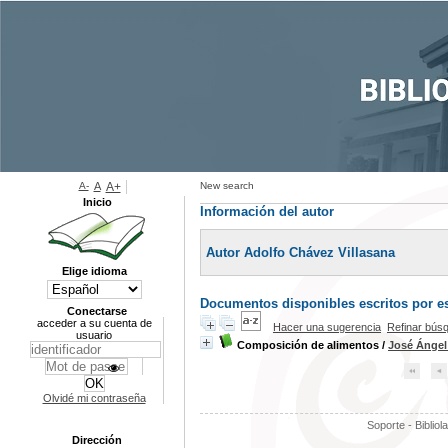
A-
A
A+
New search
Inicio
Información del autor
Autor Adolfo Chávez Villasana
Elige idioma
Documentos disponibles escritos por es
Conectarse
acceder a su cuenta de
Hacer una sugerencia
Refinar bús
usuario
Composición de alimentos
/
José Ángel
Olvidé mi contraseña
Soporte - Bibliol
Dirección