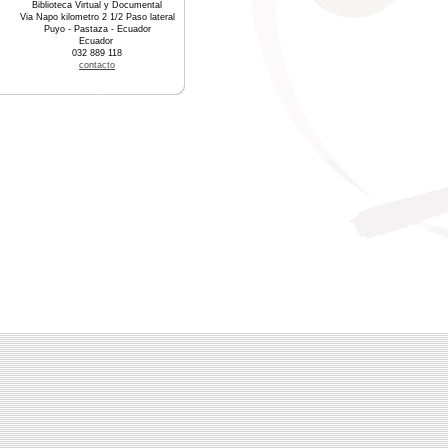
Biblioteca Virtual y Documental
Via Napo kilometro 2 1/2 Paso lateral
Puyo - Pastaza - Ecuador
Ecuador
032 889 118
contacto