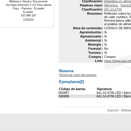
Clasificación:
Ingenieria en alime
Biblioteca Virtual y Documental
Via Napo kilometro 2 1/2 Paso lateral
Palabras clave:
Alimentos.
Nutrici
Puyo - Pastaza - Ecuador
Clasificación:
641.1/L4736
Ecuador
Resumen:
Reflexión sobre la 
032 889 118
de valor nutritiv
contacto
Nomenclatura utili
al análisis de alime
Nota de contenido:
CÓDIGO DE BIEN :
Agroindustria :
Si
Agropecuaria :
Si
Ambiental :
Si
Biología :
Si
Forestal :
No
Turismo :
Si
Compra :
Compra
Link:
https://www.uea.e
Reserva
Reservar este documento
Ejemplares(2)
Código de barras
Signatura
000987
641.1/L4736 LED / Ejem
000988
641.1/L4736 LED / Ejem
Soporte - Bibliol