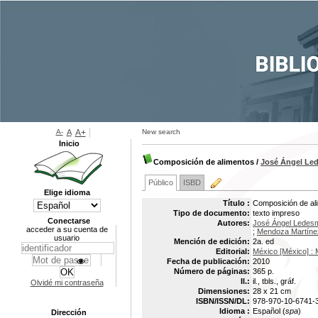
A-
A
A+
New search
Inicio
Composición de alimentos
/
José Ángel Le
Público
ISBD
Elige idioma
Título :
Composición de ali
Tipo de documento:
texto impreso
Conectarse
Autores:
José Ángel Ledes
acceder a su cuenta de
;
Mendoza Martíne
usuario
Mención de edición:
2a. ed
Editorial:
México [México] : M
Fecha de publicación:
2010
Número de páginas:
365 p.
Il.:
il., tbls., gráf.
Olvidé mi contraseña
Dimensiones:
28 x 21 cm
ISBN/ISSN/DL:
978-970-10-6741-
Idioma :
Español (
spa
)
Dirección