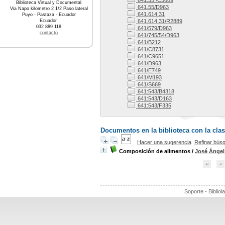
641.55 /C5689
Biblioteca Virtual y Documental
641.55/D963
Via Napo kilometro 2 1/2 Paso lateral
641.614.31
Puyo - Pastaza - Ecuador
Ecuador
641.614.31/R2889
032 889 118
641/579/D963
contacto
641/745/54/D963
641/B212
641/C8731
641/C9651
641/D963
641/E749
641/M193
641/S669
641:543/B4318
641:543/D163
641:543/F335
Documentos en la biblioteca con la clas
Hacer una sugerencia
Refinar bús
Composición de alimentos
/
José Ángel
Soporte - Bibliol