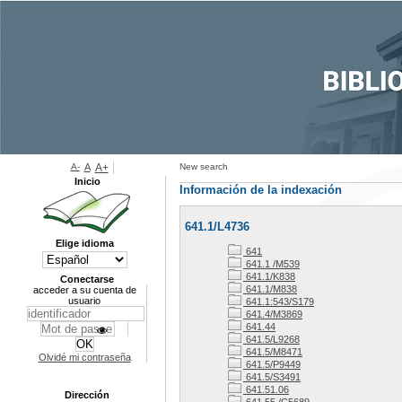
A-
A
A+
New search
Inicio
Información de la indexación
641.1/L4736
Elige idioma
641
641.1 /M539
641.1/K838
Conectarse
641.1/M838
acceder a su cuenta de
usuario
641.1:543/S179
641.4/M3869
641.44
641.5/L9268
641.5/M8471
Olvidé mi contraseña
641.5/P9449
641.5/S3491
641.51.06
Dirección