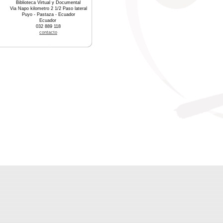
Biblioteca Virtual y Documental
Via Napo kilometro 2 1/2 Paso lateral
Puyo - Pastaza - Ecuador
Ecuador
032 889 118
contacto