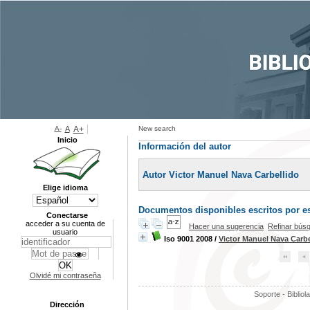
A-
A
A+
New search
Inicio
Información del autor
Autor Victor Manuel Nava Carbellido
Elige idioma
Documentos disponibles escritos por es
Conectarse
acceder a su cuenta de
Hacer una sugerencia
Refinar bús
usuario
Iso 9001 2008
/
Victor Manuel Nava Carbe
Olvidé mi contraseña
Soporte - Bibliol
Dirección