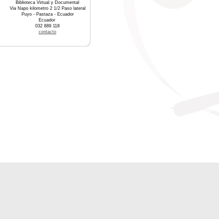
Biblioteca Virtual y Documental
Via Napo kilometro 2 1/2 Paso lateral
Puyo - Pastaza - Ecuador
Ecuador
032 889 118
contacto