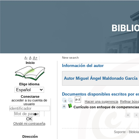
A-
A
A+
New search
Inicio
Información del autor
Autor Miguel Ángel Maldonado García
Elige idioma
Documentos disponibles escritos por es
Conectarse
acceder a su cuenta de
Hacer una sugerencia
Refinar bús
usuario
Currículo con enfoque de competencia
Olvidé mi contraseña
Soporte - Bibliol
Dirección