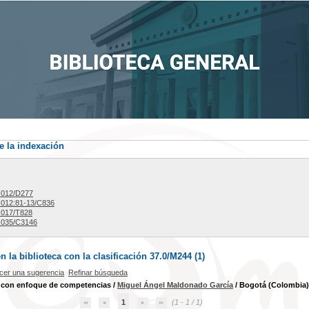
e la indexación
.012/D277
012:81-13/C836
.017/T828
.035/C3146
la biblioteca con la clasificación 37.0/M244 (
1
)
cer una sugerencia
Refinar búsqueda
o con enfoque de competencias
/
Miguel Ángel Maldonado García
/ Bogotá (Colombia) 
1
(1 - 1 / 1)