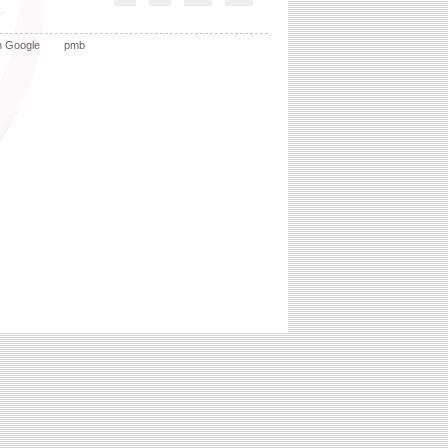
n Google
pmb