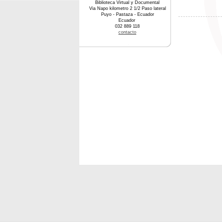
Biblioteca Virtual y Documental
Via Napo kilometro 2 1/2 Paso lateral
Puyo - Pastaza - Ecuador
Ecuador
032 889 118
contacto